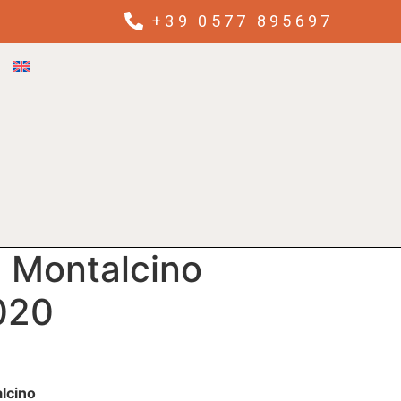
+39 0577 895697
i Montalcino
020
alcino