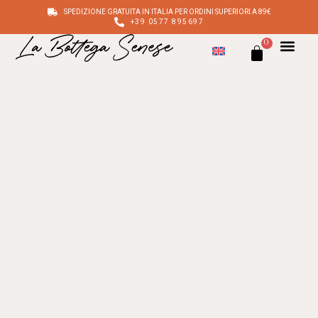
SPEDIZIONE GRATUITA IN ITALIA PER ORDINI SUPERIORI A 89€
+39 0577 895697
0