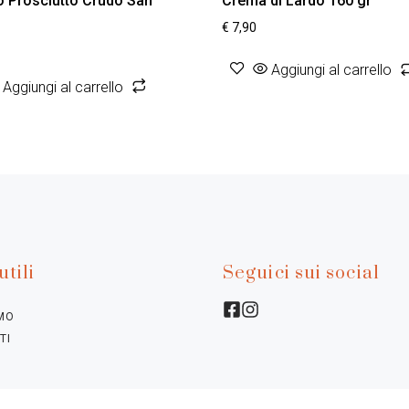
o Prosciutto Crudo San
Crema di Lardo 160 gr
€
7,90
Aggiungi al carrello
Aggiungi al carrello
utili
Seguici sui social
AMO
TI