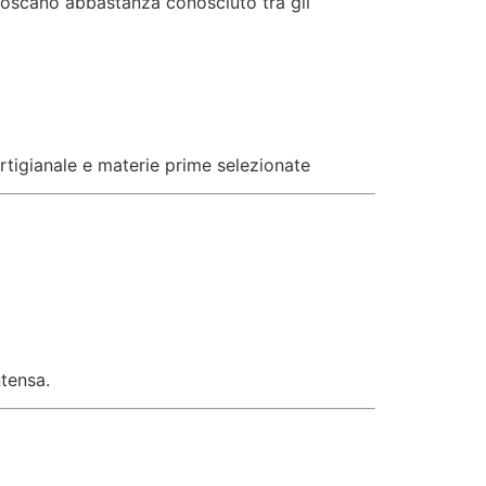
 toscano abbastanza conosciuto tra gli
artigianale e materie prime selezionate
ntensa.