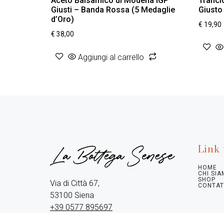
Aceto Balsamico di Modena IGP
Tranci
Giusti – Banda Rossa (5 Medaglie
Giusto
d’Oro)
€
19,90
€
38,00
Aggiungi al carrello
Link 
HOME
CHI SI
SHOP
Via di Città 67,

CONTAT
+39 0577 895697
info@labottegasenese.it