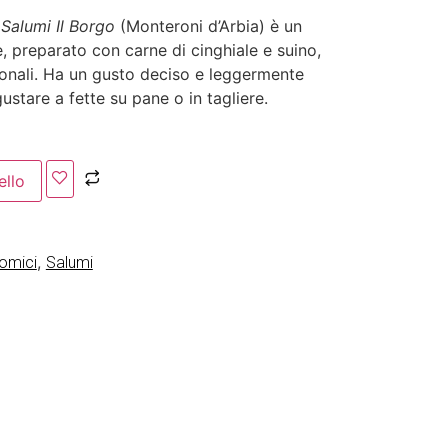
i
Salumi Il Borgo
(Monteroni d’Arbia) è un
, preparato con carne di cinghiale e suino,
ionali. Ha un gusto deciso e leggermente
ustare a fette su pane o in tagliere.
ello
,
nomici
Salumi