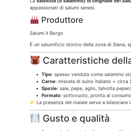
La
salsiccia (o salamino) di cinghiale dei
Salu
appassionati di salumi senesi.
Produttore
Salumi Il Borgo
È un salumificio storico della zona di Siena, 
Caratteristiche della
Tipo
: spesso venduta come
salamino st
Carne
: miscela di suino italiano + circa
Spezie
: sale, pepe, aglio, talvolta pepe
Formato
: sottovuoto, pronta al consum
La presenza del maiale serve a bilanciare l
Gusto e qualità