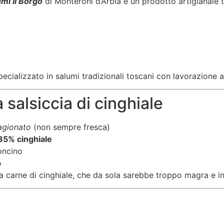
mi Il Borgo
di Monteroni d’Arbia è un prodotto artigianale
specializzato in salumi tradizionali toscani con lavorazione 
 salsiccia di cinghiale
agionato
(non sempre fresca)
35% cinghiale
roncino
o
a carne di cinghiale, che da sola sarebbe troppo magra e i