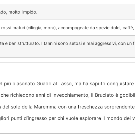
do, molto limpido.
ti rossi maturi (ciliegia, mora), accompagnate da spezie dolci, caff
e e ben strutturato. I tannini sono setosi e mai aggressivi, con un fi
del più blasonato
Guado al Tasso
, ma ha saputo conquistare 
che richiedono anni di invecchiamento, Il Bruciato è godibil
za del sole della Maremma con una freschezza sorprendente
iori punti d’ingresso per chi vuole esplorare il mondo dei vi