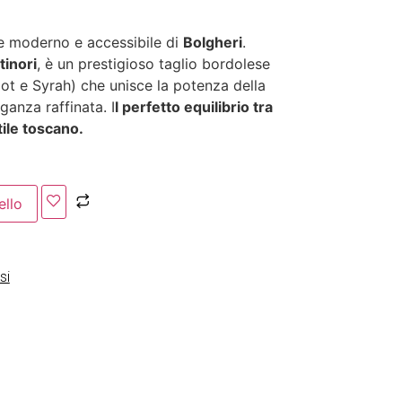
e moderno e accessibile di
Bolgheri
.
tinori
, è un prestigioso taglio bordolese
ot e Syrah) che unisce la potenza della
anza raffinata. I
l perfetto equilibrio tra
ile toscano.
ello
si