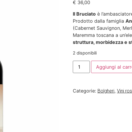
€
36,00
Il Bruciato
è l’ambasciator
Prodotto dalla famiglia
An
(Cabernet Sauvignon, Merl
Maremma toscana a un’eleg
struttura, morbidezza e st
2 disponibili
Aggiungi al carr
Categorie:
,
Bolgheri
Vini ros