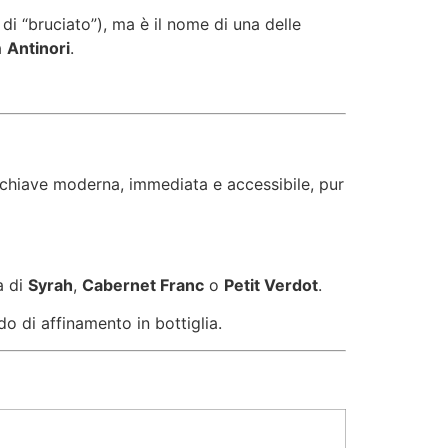
 di “bruciato”), ma è il nome di una delle
a
Antinori
.
na chiave moderna, immediata e accessibile, pur
a di
Syrah
,
Cabernet Franc
o
Petit Verdot
.
do di affinamento in bottiglia.