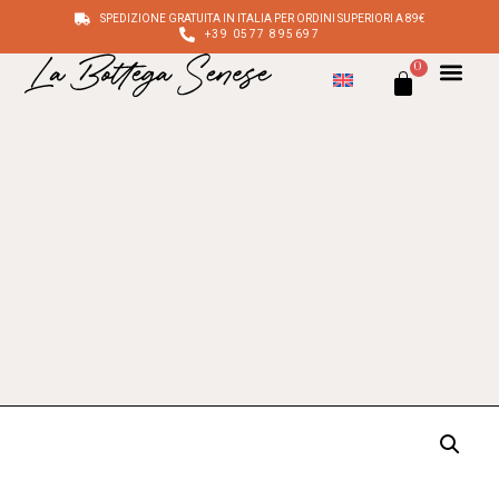
SPEDIZIONE GRATUITA IN ITALIA PER ORDINI SUPERIORI A 89€
+39 0577 895697
0