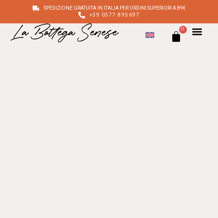
SPEDIZIONE GRATUITA IN ITALIA PER ORDINI SUPERIORI A 89€
+39 0577 895697
0