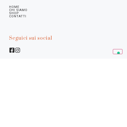
HOME
CHI SIAMO
SHOP
CONTATTI
Seguici sui social
Info legali
Privacy Policy
Cookie Policy
Preferenze
Termini e Condizioni
©2026.
Diamine - La Bottega Senese. P.I. 01617770522