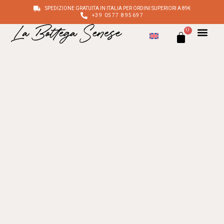
SPEDIZIONE GRATUITA IN ITALIA PER ORDINI SUPERIORI A 89€
+39 0577 895697
0