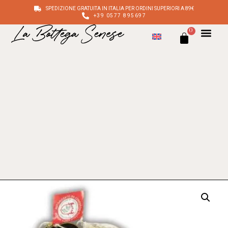
SPEDIZIONE GRATUITA IN ITALIA PER ORDINI SUPERIORI A 89€
+39 0577 895697
0