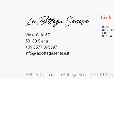
Link 
HOME
CHI SI
SHOP
Via di Città 67,

CONTAT
+39 0577 895697
info@labottegasenese.it
©2026.
Diamine - La Bottega Senese. P.I. 01617