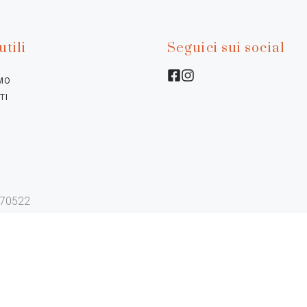
utili
Seguici sui social
AMO
TI
770522
Informativa sulla raccolta