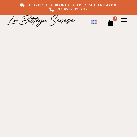
SPEDIZIONE GRATUITA IN ITALIA PER ORDINI SUPERIORI A 89€
+39 0577 895697
0