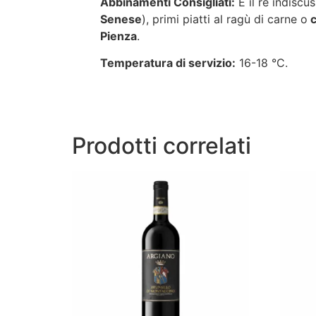
Abbinamenti Consigliati:
È il re indiscu
Senese
), primi piatti al ragù di carne o
c
Pienza
.
Temperatura di servizio:
16-18 °C.
Prodotti correlati