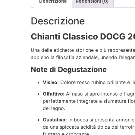
Descrizione
Recensioni (0)
Descrizione
Chianti Classico DOCG 20
Una delle etichette storiche e più rappresentat
appieno la filosofia aziendale, unendo l’eleg
Note di Degustazione
Visivo:
Colore rosso rubino brillante e lim
Olfattivo:
Al naso si apre intenso e fragra
perfettamente integrate a sfumature flor
del legno.
Gustativo:
In bocca si presenta armonico
da una spiccata acidità tipica del terroir 
fruttato e croccante.