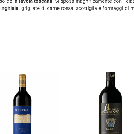
sso della
tavola toscana
. Si sposa magnificamente con i clas
inghiale
, grigliate di carne rossa, scottiglia e formaggi di