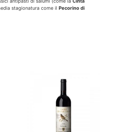
sici antipasti di salumi (come la
Cinta
 media stagionatura come il
Pecorino di