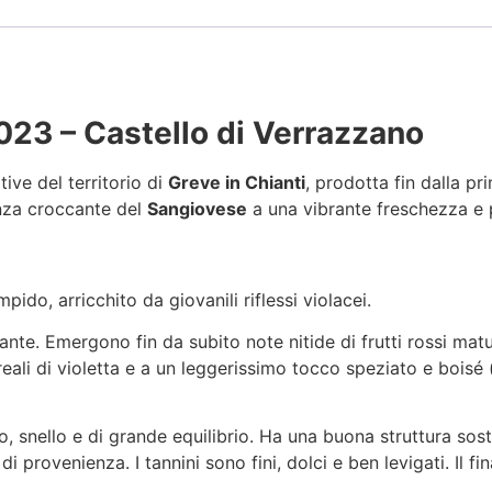
23 – Castello di Verrazzano
ive del territorio di
Greve in Chianti
, prodotta fin dalla pr
anza croccante del
Sangiovese
a una vibrante freschezza e 
pido, arricchito da giovanili riflessi violacei.
nte. Emergono fin da subito note nitide di frutti rossi matur
eali di violetta e a un leggerissimo tocco speziato e boisé 
, snello e di grande equilibrio. Ha una buona struttura s
di provenienza. I tannini sono fini, dolci e ben levigati. Il fi