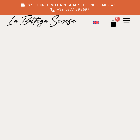
SPEDIZIONE GRATUITA IN ITALIA PER ORDINI SUPERIORI A 89€
+39 0577 895697
0